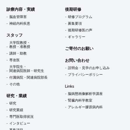
診療内容・実績
後期研修
脳血管障害
研修プログラム
神経内科疾患
募集要項
後期研修医の声
スタッフ
ギャラリー
大学院教授・
教授・准教授
ご寄付のお願い
講師・助教
専攻医
お問い合わせ
大学院生・
説明会・見学のお申し込み
関連病院医師・研究生
プライバシーポリシー
付属病院・関連病院部長
その他
Links
脳病態画像解析学講座
研究・業績
腎臓内科学教室
研究
アレルギー膠原病内科
研究業績
専門医取得状況
インタビュー
募集項目